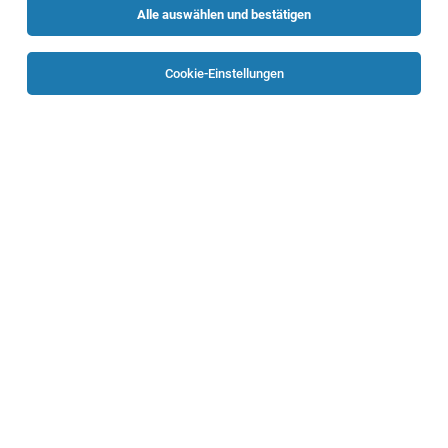
Alle auswählen und bestätigen
Sortieren
30 Jobs
Cookie-Einstellungen
Stationsleitung* HNO 5B (40h/Woche)
Linz
04.08.2026
Vollzeit
Ordensklinikum Linz GmbH
Unser Auftrag