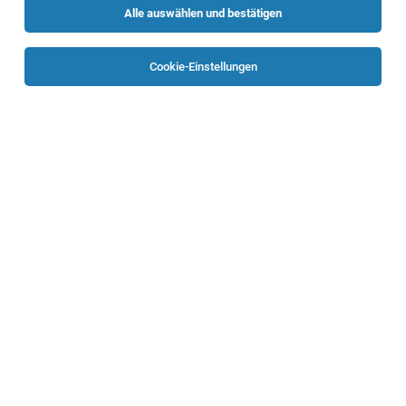
Alle auswählen und bestätigen
Sortieren
30 Jobs
Cookie-Einstellungen
Mitarbeiter*in Spüle (m/w/d)
Wels
27.07.2026
Vollzeit
Klinikum Wels-Grieskirchen GmbH
Aufgaben: