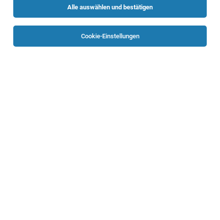
Alle auswählen und bestätigen
Sortieren
30 Jobs
Cookie-Einstellungen
Flexible:r Begleiter:in für Menschen mit
Behinderungen
Gallneukirchen, Altenberg/Linz
28.07.2026
Teilzeit
Diakoniewerk Oberösterreich
Deine Aufgaben
Pädagogische Assistenzkraft St.
Georgen/Gusen