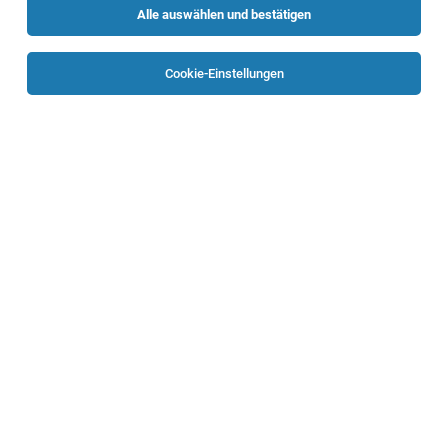
Alle auswählen und bestätigen
Sortieren
30 Jobs
Cookie-Einstellungen
JOB MIT HERZ & SINN - flexibel bleiben und
Geld verdienen: Vollzeit für den Tierschutz
Wels, Wien
02.08.2026
Vollzeit | Teilzeit
little talks Fundraising GmbH
Deine Aufgabe: