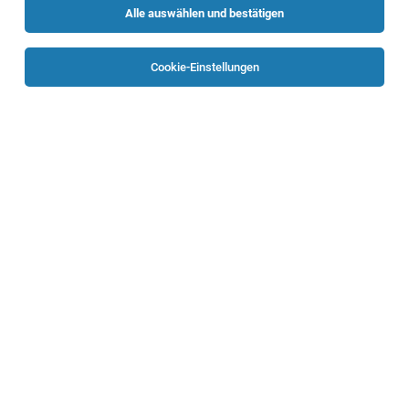
Alle auswählen und bestätigen
Sortieren
30 Jobs
Cookie-Einstellungen
Kosmetiker:in & Fußpfleger:in für 9-40
Stunden
Tiefgraben
29.07.2026
Vollzeit | Teilzeit
dm drogerie markt GmbH
Aufgaben – Dafür sorgen Sie bei uns: