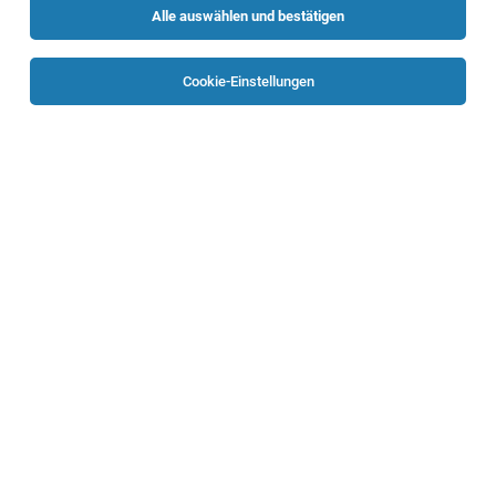
Alle auswählen und bestätigen
Sortieren
30 Jobs
Cookie-Einstellungen
Chassis Elektriker/in (m/w/d)
Leonding
27.07.2026
Vollzeit
Rosenbauer International AG
Ihre Aufgaben
Elektriker/in im Bereich Panthermontage
(m/w/d)