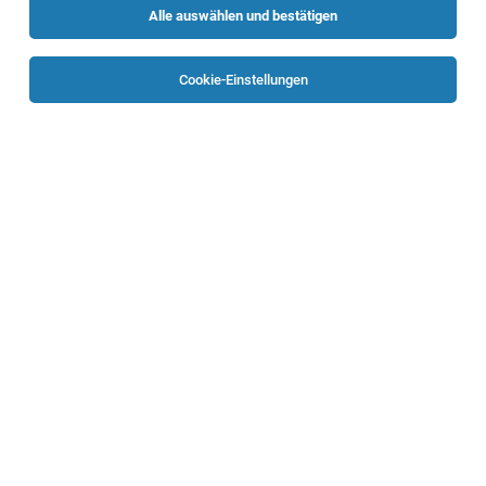
Alle auswählen und bestätigen
Sortieren
30 Jobs
Cookie-Einstellungen
IT Helpdesk & Field Service (m/w/x)
Aurolzmünster
04.08.2026
Vollzeit
Scheuch Group
SachbearbeiterIn Clearingstelle