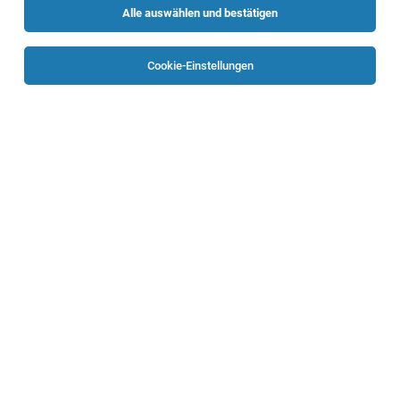
Alle auswählen und bestätigen
Sortieren
30 Jobs
Cookie-Einstellungen
Produktionsmitarbeiter - Stahlseile (m/w/d)
Wels
02.08.2026
Vollzeit
Teufelberger Holding AG
Produktionsmitarbeiter in der
Abfüllung (m/w/d)
Zipf
03.08.2026
Vollzeit