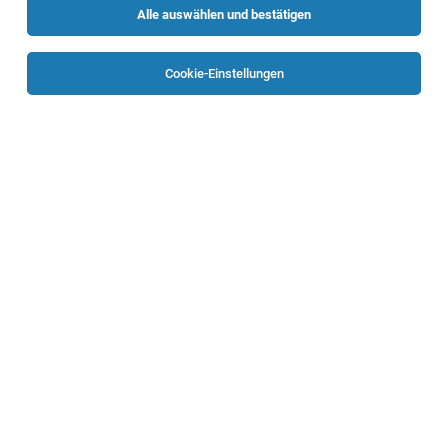
Alle auswählen und bestätigen
Sortieren
30 Jobs
Cookie-Einstellungen
TOP-JOB
ProduktionsmitarbeiterIn (m/w)
Kremsmünster
03.08.2026
Vollzeit
Easy-Box GmbH
Dein Aufgabengebiet umfasst:
Produktionsmitarbeiter (m/w/d)
Wels
03.08.2026
Vollzeit