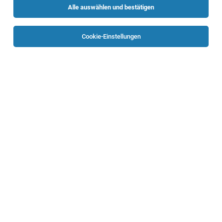
Alle auswählen und bestätigen
Sortieren
30 Jobs
Cookie-Einstellungen
Schnittholzsortierer:in
Frankenmarkt
02.08.2026
Vollzeit
Stallinger Holzindustrie GmbH
Aufgabenbereich