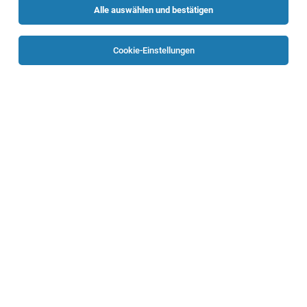
Alle auswählen und bestätigen
Sortieren
30 Jobs
Cookie-Einstellungen
TOP-JOB
Mitarbeiter_in für psychosoziale
Betreuungsform „Leben BEI Familie“ in OÖ
gesucht
Oberösterreich
05.08.2026
Vollzeit
neuewege gGmbH
Betreuung einer jungen erwachsenen Frau.