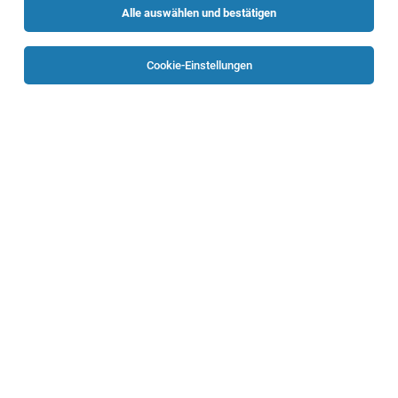
Alle auswählen und bestätigen
Sortieren
30 Jobs
Cookie-Einstellungen
Pflegefachassistent*in für das
Seniorenwohnhaus Schloss Hall
Bad Hall
22.07.2026
Vollzeit | Teilzeit
Caritas Oberösterreich
Deine Aufgaben