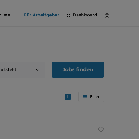
liste
Für Arbeitgeber
Dashboard
Jobs finden
rufsfeld
1
Region
Oberöster
Österreic