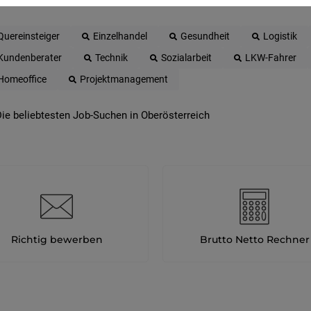
Quereinsteiger
Einzelhandel
Gesundheit
Logistik
Kundenberater
Technik
Sozialarbeit
LKW-Fahrer
Homeoffice
Projektmanagement
ie beliebtesten Job-Suchen in Oberösterreich
Richtig bewerben
Brutto Netto Rechner