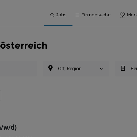
Jobs
Firmensuche
Merk
rösterreich
Ort, Region
Be
m/w/d)