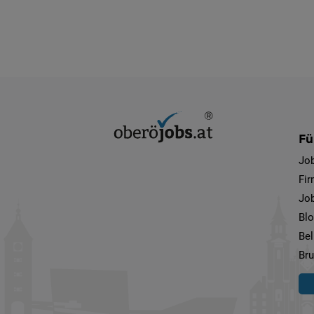
Fü
Jo
Fi
Job
Bl
Bel
Bru