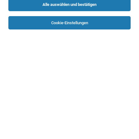
Alle auswählen und bestätigen
Sortieren
30 Jobs
Cookie-Einstellungen
TOP-JOB
Diplomierte Pflegeperson für die Neurologie
(m/w/d)
Wels
02.08.2026
Vollzeit | Teilzeit
Klinikum Wels-Grieskirchen GmbH
Das erwartet Sie: