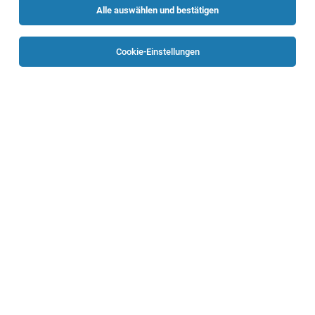
Alle auswählen und bestätigen
Cookie-Einstellungen
Regalbetreuer Frischdienst (w/m/d)
St. Georgen bei Grieskirchen
27.07.2026
Geringfügig
Rudolf Ölz Meisterbäcker GmbH
Deine Aufgaben