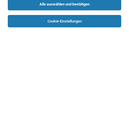
Alle auswählen und bestätigen
Sortieren
30 Jobs
Cookie-Einstellungen
Verkaufsmitarbeiter (m/w/d)
Technoparkstraße 2, 4820 Bad Ischl Süd
Bad Ischl Süd
29.07.2026
Teilzeit
HOFER KG
Aufgaben, die mich erwarten