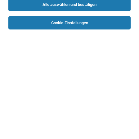
Alle auswählen und bestätigen
Sortieren
30 Jobs
Cookie-Einstellungen
MischmeisterIn Granulieranlage (m/w/d)
Molln
06.08.2026
Vollzeit
Bernegger GmbH
Deine Qualifikationen
1