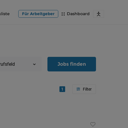
liste
Für Arbeitgeber
Dashboard
Jobs finden
rufsfeld
1
Region
Oberöster
Österreic