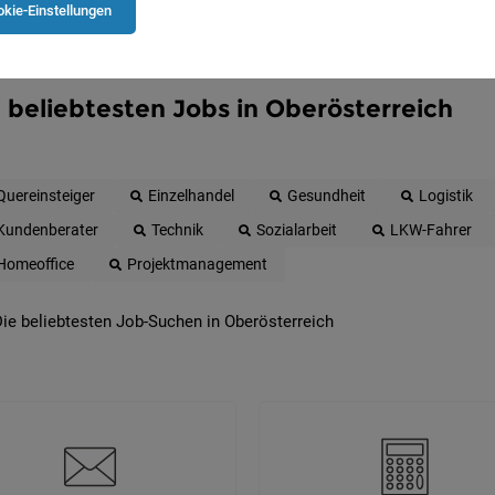
kie-Einstellungen
 beliebtesten Jobs in Oberösterreich
Quereinsteiger
Einzelhandel
Gesundheit
Logistik
Kundenberater
Technik
Sozialarbeit
LKW-Fahrer
Homeoffice
Projektmanagement
ie beliebtesten Job-Suchen in Oberösterreich