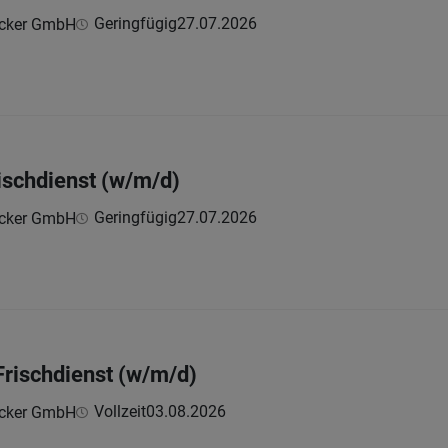
Geringfügig
27.07.2026
äcker GmbH
ischdienst (w/m/d)
Geringfügig
27.07.2026
äcker GmbH
rischdienst (w/m/d)
Vollzeit
03.08.2026
äcker GmbH