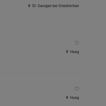
Südtirol
St. Georgen bei Grieskirchen
Internatio
Berufsfeld
Anstellungsa
Haag
Als Jobfinder spe
Jobs
der
letzten
24
Stunden
Haag