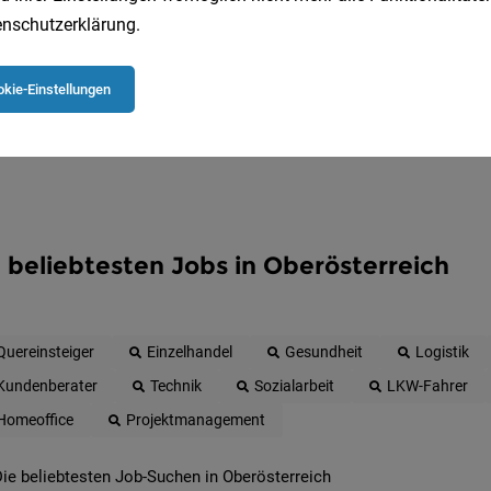
Jetzt anlegen
nschutzerklärung
.
kie-Einstellungen
 beliebtesten Jobs in Oberösterreich
Quereinsteiger
Einzelhandel
Gesundheit
Logistik
Kundenberater
Technik
Sozialarbeit
LKW-Fahrer
Homeoffice
Projektmanagement
ie beliebtesten Job-Suchen in Oberösterreich