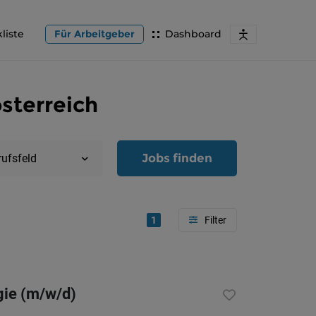
liste
Für Arbeitgeber
Dashboard
sterreich
Jobs finden
rufsfeld
1
Region
Oberöster
gie (m/w/d)
Österreic