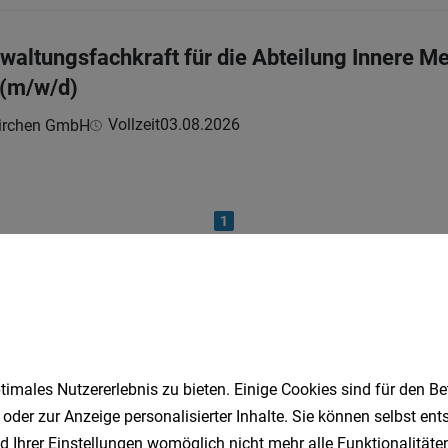
altungsfachkraft für die Abteilung Innere Med
 (m/w/d)
Vollzeit
03.08.2026
kirchen GmbH
1
Speichere deine Suche als 
imales Nutzererlebnis zu bieten. Einige Cookies sind für den Be
Erhalte alle neuen Stellenangebote automatisch per
 oder zur Anzeige personalisierter Inhalte. Sie können selbst en
d Ihrer Einstellungen womöglich nicht mehr alle Funktionalitäten