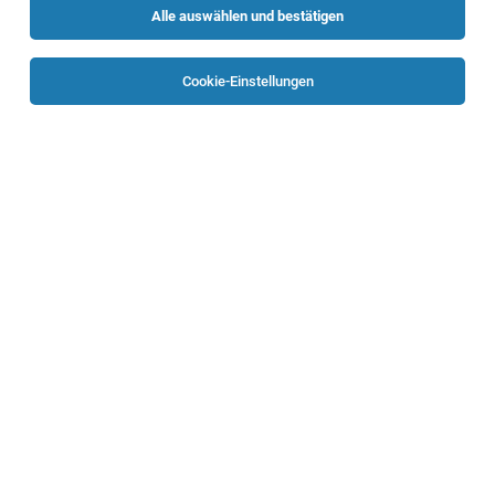
Alle auswählen und bestätigen
Sortieren
30 Jobs
Cookie-Einstellungen
Medizinische Verwaltungsfachkraft für die
Abteilung der Urologie (m/w/d)
Wels
06.08.2026
Vollzeit
Klinikum Wels-Grieskirchen GmbH
Gehalt & Benefits