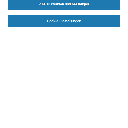
Alle auswählen und bestätigen
Sortieren
30 Jobs
Cookie-Einstellungen
Maschinenbautechniker (m/d/w)
Linz
03.08.2026
Vollzeit
Randstad Austria GmbH
Deine Aufgaben
Maschinenbautechniker (m/w/d)
Linz
03.08.2026
Vollzeit