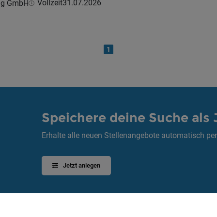
Vollzeit
31.07.2026
ing GmbH
1
Speichere deine Suche als 
Erhalte alle neuen Stellenangebote automatisch per
Jetzt anlegen