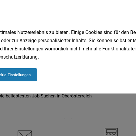
imales Nutzererlebnis zu bieten. Einige Cookies sind für den Be
 beliebtesten Jobs in Oberösterreich
 oder zur Anzeige personalisierter Inhalte. Sie können selbst en
d Ihrer Einstellungen womöglich nicht mehr alle Funktionalitäten
nschutzerklärung
.
Quereinsteiger
Einzelhandel
Gesundheit
Logistik
Kundenberater
Technik
Sozialarbeit
LKW-Fahrer
kie-Einstellungen
Homeoffice
Projektmanagement
ie beliebtesten Job-Suchen in Oberösterreich