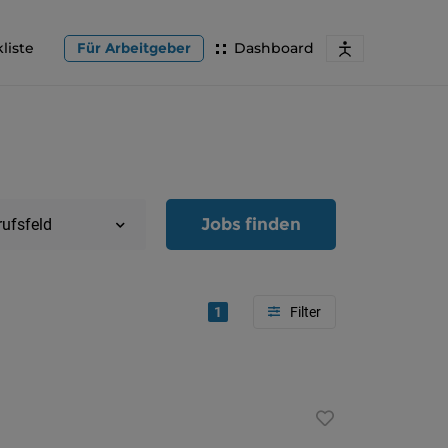
liste
Für Arbeitgeber
Dashboard
Jobs finden
rufsfeld
1
Region
Oberöster
Österreic