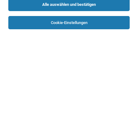
Alle auswählen und bestätigen
Sortieren
30 Jobs
Cookie-Einstellungen
Kommissionierer (m /w /d )
Linz
07.08.2026
Vollzeit
Randstad Austria GmbH
Deine Aufgaben:
Kommissionierer (m/w/d)
Wels
05.08.2026
Vollzeit