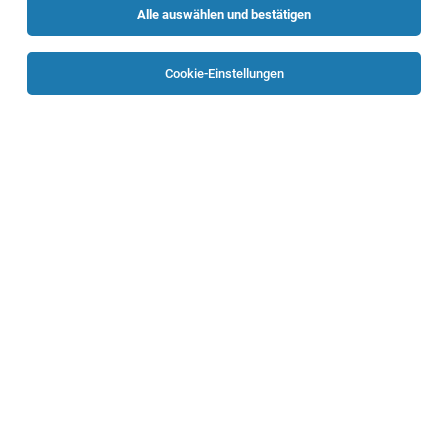
Alle auswählen und bestätigen
Sortieren
30 Jobs
Cookie-Einstellungen
Lagerleitung (m/w/d)
Micheldorf
04.08.2026
Vollzeit | Teilzeit
Möbelix GmbH
Führungskräfte | Micheldorf | Möbelix Filiale Micheldorf |
Vollzeit, Teilzeit