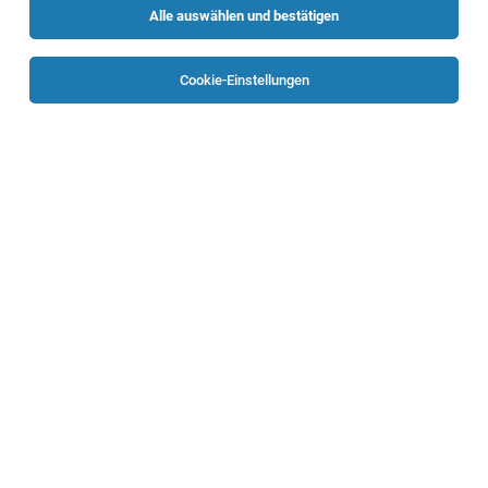
Alle auswählen und bestätigen
Sortieren
30 Jobs
Cookie-Einstellungen
KFZ Techniker*in (m/w/d)
Linz
27.07.2026
Vollzeit
Randstad Austria GmbH
Aufgaben: