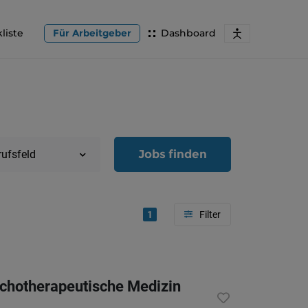
liste
Für Arbeitgeber
Dashboard
Jobs finden
rufsfeld
1
Region
Oberöster
ychotherapeutische Medizin
Österreic