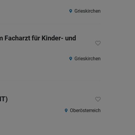
Südtirol
Grieskirchen
Internatio
m Facharzt für Kinder- und
Berufsfeld
Anstellungsa
Grieskirchen
Als Jobfinder spe
Jobs
der
letzten
IT)
24
Oberösterreich
Stunden