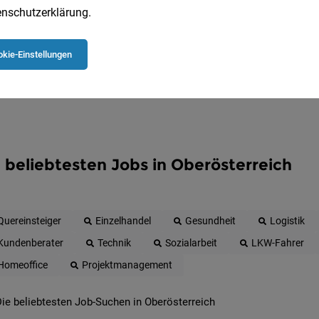
Jetzt anlegen
nschutzerklärung
.
kie-Einstellungen
 beliebtesten Jobs in Oberösterreich
Quereinsteiger
Einzelhandel
Gesundheit
Logistik
Kundenberater
Technik
Sozialarbeit
LKW-Fahrer
Homeoffice
Projektmanagement
ie beliebtesten Job-Suchen in Oberösterreich