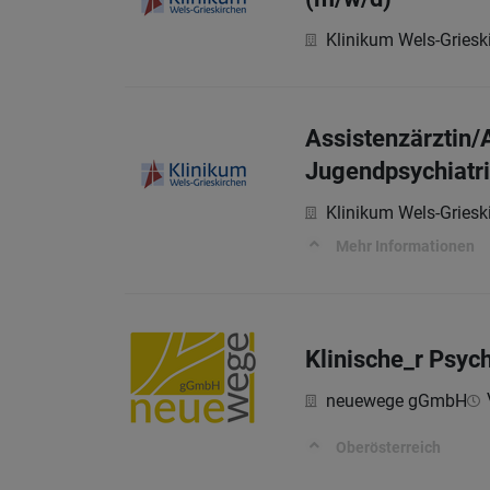
Klinikum Wels-Gries
Assistenzärztin/
Jugendpsychiatri
Klinikum Wels-Gries
Mehr Informationen
Klinische_r Psyc
neuewege gGmbH
Oberösterreich