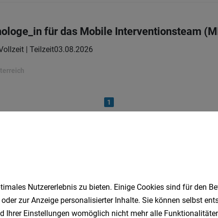
hologe_in für das Mobile Interventionsteam (M
Vollzeit | Teilzeit
03.08.2026
terreich
1
Speichere deine Suche als 
imales Nutzererlebnis zu bieten. Einige Cookies sind für den Be
Erhalte alle neuen Stellenangebote automatisch per
 oder zur Anzeige personalisierter Inhalte. Sie können selbst en
d Ihrer Einstellungen womöglich nicht mehr alle Funktionalitäten