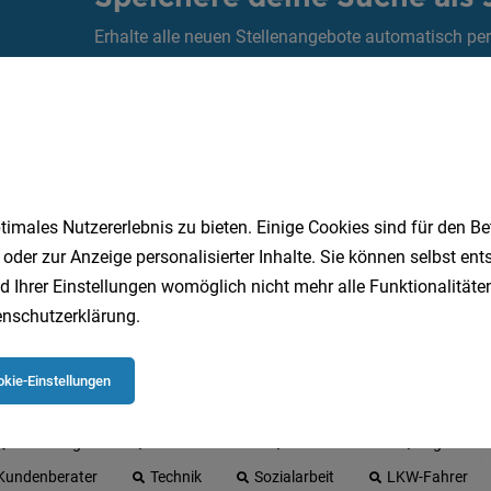
Erhalte alle neuen Stellenangebote automatisch per
Jetzt anlegen
imales Nutzererlebnis zu bieten. Einige Cookies sind für den Be
 oder zur Anzeige personalisierter Inhalte. Sie können selbst en
d Ihrer Einstellungen womöglich nicht mehr alle Funktionalitäten
nschutzerklärung
.
 beliebtesten Jobs in Oberösterreich
kie-Einstellungen
Quereinsteiger
Einzelhandel
Gesundheit
Logistik
Kundenberater
Technik
Sozialarbeit
LKW-Fahrer