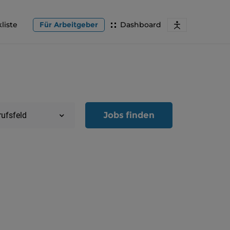
liste
Für Arbeitgeber
Dashboard
Jobs finden
rufsfeld
Region
Oberöster
Österreic