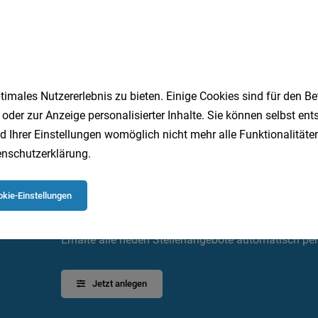
hkraft für eine Heilpädagogische Hortgrupp
Teilzeit
29.07.2026
h
imales Nutzererlebnis zu bieten. Einige Cookies sind für den Be
1
 oder zur Anzeige personalisierter Inhalte. Sie können selbst en
d Ihrer Einstellungen womöglich nicht mehr alle Funktionalitäten
nschutzerklärung
.
kie-Einstellungen
Speichere deine Suche als 
Erhalte alle neuen Stellenangebote automatisch per
Jetzt anlegen