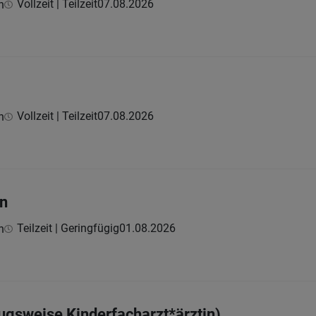
Vollzeit | Teilzeit
07.08.2026
h
Vollzeit | Teilzeit
07.08.2026
h
in
Teilzeit | Geringfügig
01.08.2026
h
zugsweise Kinderfacharzt*ärztin)