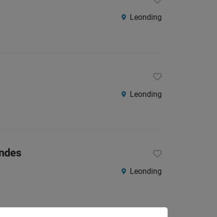
Leonding
Leonding
indes
Leonding