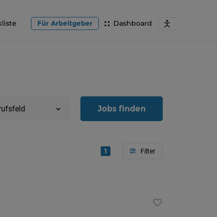
liste
Für Arbeitgeber
Dashboard
Jobs finden
rufsfeld
1
Region
Oberöster
Österreic