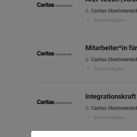
Caritas Oberösterreic
Deine Aufgaben
Mitarbeiter*in fü
Caritas Oberösterreic
Deine Aufgaben
Integrationskraft
Caritas Oberösterreic
Deine Aufgaben