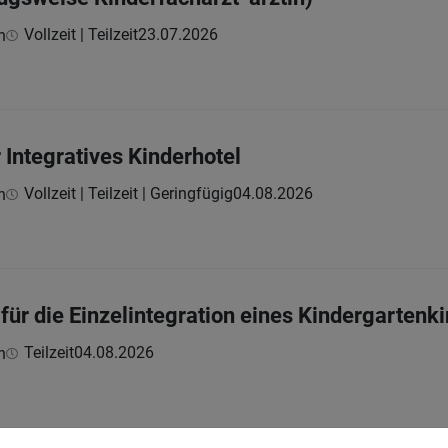
Vollzeit | Teilzeit
23.07.2026
h
r Integratives Kinderhotel
Vollzeit | Teilzeit | Geringfügig
04.08.2026
h
 für die Einzelintegration eines Kindergartenk
Teilzeit
04.08.2026
h