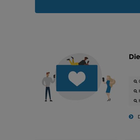
Die
D