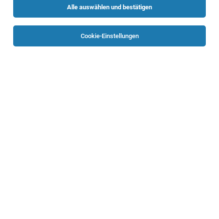
Alle auswählen und bestätigen
Sortieren
30 Jobs
Cookie-Einstellungen
TOP-JOB
Elektro-, Leittechniker:in (all genders)
Braunau
31.07.2026
Vollzeit
Energie AG Oberösterreich
Aufgaben
Anlagen- & Instandhaltungstechniker (w/m/d)