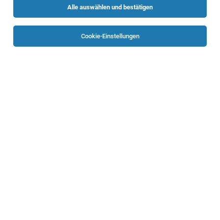
Alle auswählen und bestätigen
Sortieren
30 Jobs
Cookie-Einstellungen
TOP-JOB
Elektro-, Leittechniker:in (all genders)
Braunau
31.07.2026
Vollzeit
Energie AG Oberösterreich
Aufgaben
Instandhaltungstechniker (m/w/d)
Mondsee
03.08.2026
Vollzeit