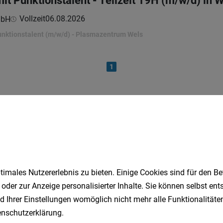
it Punktionstalent - Teilzeit 19H (m/w/d) in 
Vollzeit
06.08.2026
mbH
unktionstalent (m/w/d) - Plasmazentrum Wels
1
Speichere deine Suche als 
Erhalte alle neuen Stellenangebote automatisch per
imales Nutzererlebnis zu bieten. Einige Cookies sind für den Be
 oder zur Anzeige personalisierter Inhalte. Sie können selbst en
Jetzt anlegen
d Ihrer Einstellungen womöglich nicht mehr alle Funktionalitäten
nschutzerklärung
.