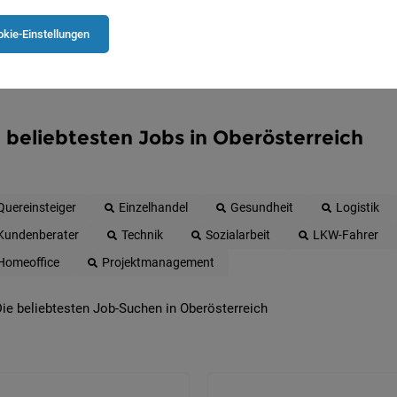
kie-Einstellungen
 beliebtesten Jobs in Oberösterreich
Quereinsteiger
Einzelhandel
Gesundheit
Logistik
Kundenberater
Technik
Sozialarbeit
LKW-Fahrer
Homeoffice
Projektmanagement
ie beliebtesten Job-Suchen in Oberösterreich