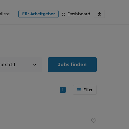
liste
Für Arbeitgeber
Dashboard
Jobs finden
rufsfeld
1
Region
Oberöster
Österreic