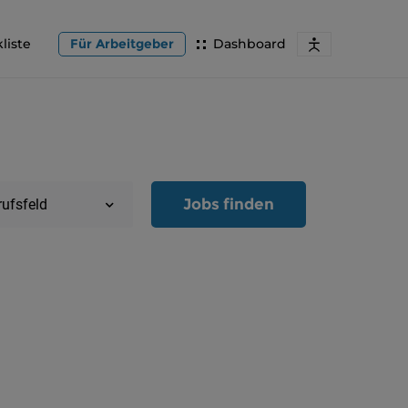
liste
Für Arbeitgeber
Dashboard
Jobs finden
rufsfeld
Region
Oberöster
Österreic