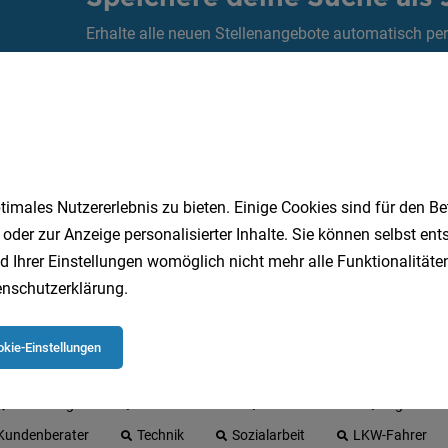
Erhalte alle neuen Stellenangebote automatisch per
Jetzt anlegen
imales Nutzererlebnis zu bieten. Einige Cookies sind für den Be
 oder zur Anzeige personalisierter Inhalte. Sie können selbst en
d Ihrer Einstellungen womöglich nicht mehr alle Funktionalitäten
nschutzerklärung
.
 beliebtesten Jobs in Oberösterreich
kie-Einstellungen
Quereinsteiger
Einzelhandel
Gesundheit
Logistik
Kundenberater
Technik
Sozialarbeit
LKW-Fahrer