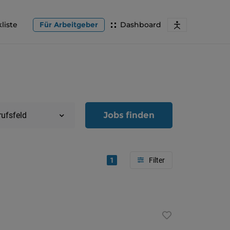
liste
Für Arbeitgeber
Dashboard
Jobs finden
rufsfeld
1
Region
Oberöster
Österreic