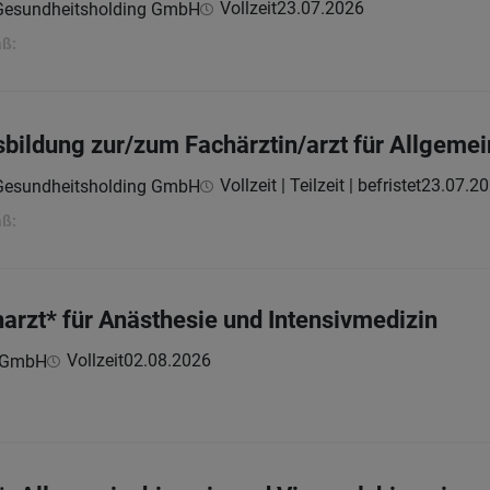
Vollzeit
23.07.2026
 Gesundheitsholding GmbH
aß:
usbildung zur/zum Fachärztin/arzt für Allgeme
Vollzeit | Teilzeit | befristet
23.07.2
 Gesundheitsholding GmbH
aß:
harzt* für Anästhesie und Intensivmedizin
Vollzeit
02.08.2026
z GmbH