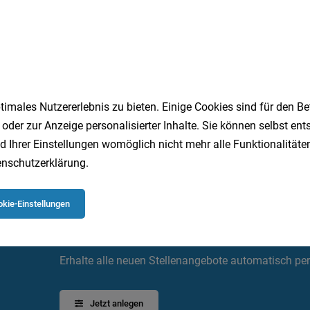
in für Chirurgie (m/w/d)
Vollzeit | Teilzeit
02.08.2026
ef Braunau
imales Nutzererlebnis zu bieten. Einige Cookies sind für den Be
 oder zur Anzeige personalisierter Inhalte. Sie können selbst en
1
d Ihrer Einstellungen womöglich nicht mehr alle Funktionalitäten
nschutzerklärung
.
kie-Einstellungen
Speichere deine Suche als 
Erhalte alle neuen Stellenangebote automatisch per
Jetzt anlegen