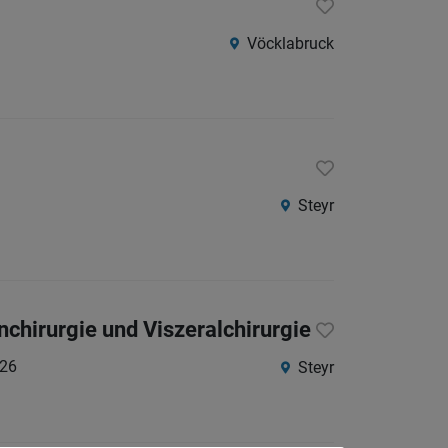
Vöcklabruck
Steyr
nchirurgie und Viszeralchirurgie
026
Steyr