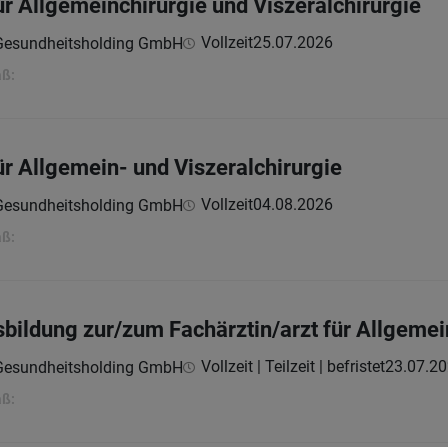
ür Allgemeinchirurgie und Viszeralchirurgie
Vollzeit
25.07.2026
 Gesundheitsholding GmbH
aß:
ür Allgemein- und Viszeralchirurgie
Vollzeit
04.08.2026
 Gesundheitsholding GmbH
aß:
sbildung zur/zum Fachärztin/arzt für Allgemei
Vollzeit | Teilzeit | befristet
23.07.2
 Gesundheitsholding GmbH
aß: