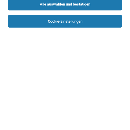
Alle auswählen und bestätigen
Sortieren
30 Jobs
Cookie-Einstellungen
Arbeits- und Organisationspsycholog:in
(m/w/d)
Braunau am Inn
26.07.2026
Teilzeit
Krankenhaus St. Josef Braunau
Ihre Aufgaben: