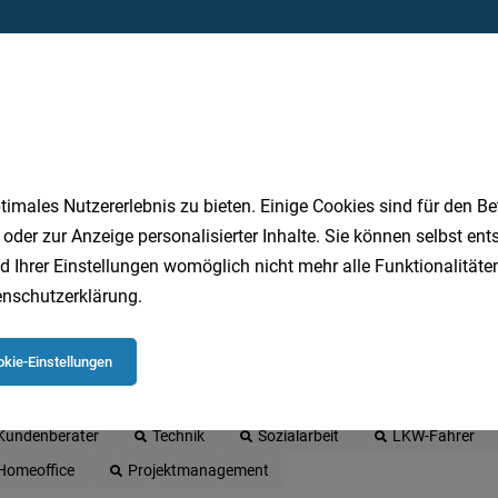
Jetzt anlegen
imales Nutzererlebnis zu bieten. Einige Cookies sind für den Be
 oder zur Anzeige personalisierter Inhalte. Sie können selbst en
d Ihrer Einstellungen womöglich nicht mehr alle Funktionalitäten
nschutzerklärung
.
 beliebtesten Jobs in Oberösterreich
kie-Einstellungen
Quereinsteiger
Einzelhandel
Gesundheit
Logistik
Kundenberater
Technik
Sozialarbeit
LKW-Fahrer
Homeoffice
Projektmanagement