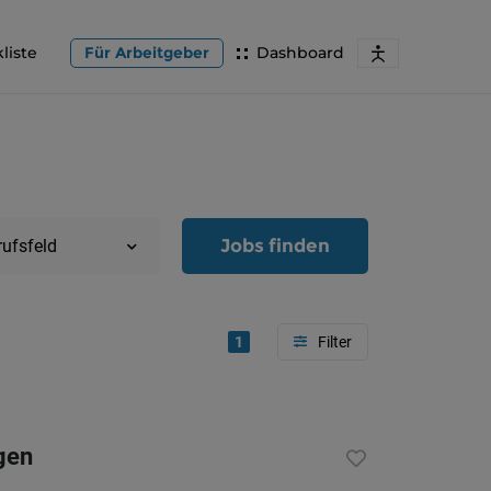
liste
Für Arbeitgeber
Dashboard
Jobs finden
rufsfeld
1
Region
Oberöster
gen
Österreic