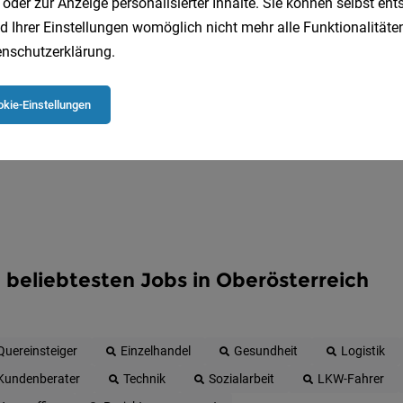
 oder zur Anzeige personalisierter Inhalte. Sie können selbst en
Erhalte alle neuen Stellenangebote automatisch per
d Ihrer Einstellungen womöglich nicht mehr alle Funktionalitäten
nschutzerklärung
.
Jetzt anlegen
kie-Einstellungen
 beliebtesten Jobs in Oberösterreich
Quereinsteiger
Einzelhandel
Gesundheit
Logistik
Kundenberater
Technik
Sozialarbeit
LKW-Fahrer