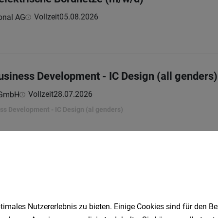
Vollzeit
05.08.2026
onal AG
usiness Development - IC Design (all genders)
Vollzeit
28.07.2026
s GmbH
ess Development - IC Design (al genders)
1
imales Nutzererlebnis zu bieten. Einige Cookies sind für den Be
Speichere deine Suche als 