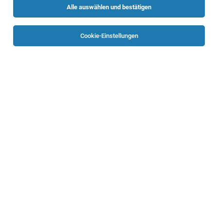
Alle auswählen und bestätigen
Sortieren
30 Jobs
Cookie-Einstellungen
Projektleiter:in (w/m/d) im Bereich
erneuerbare Energien
Linz
07.08.2026
Vollzeit
Randstad Austria GmbH
Ihre Aufgaben: