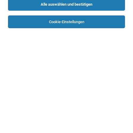
Jobfinder.
Alle auswählen und bestätigen
Erhalte alle neuen Stellenangebote automatisch
Cookie-Einstellungen
per E-Mail.
Jetzt anlegen