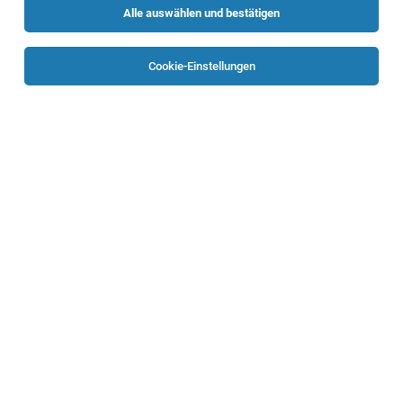
Alle auswählen und bestätigen
Sortieren
30 Jobs
Cookie-Einstellungen
University Assistant (must hold a
Doctorate/Ph.D. degree) (m/w/d)
Linz
04.08.2026
Vollzeit | befristet
Johannes Kepler Universität Linz
Organisationseinheit: