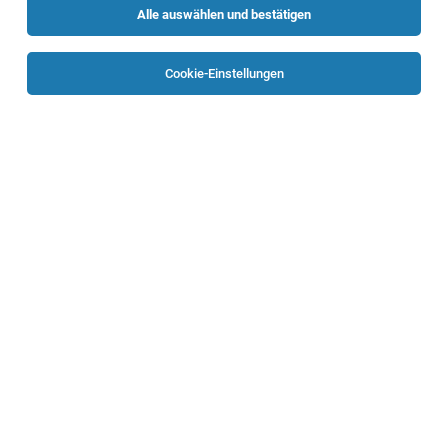
Alle auswählen und bestätigen
Sortieren
30 Jobs
Cookie-Einstellungen
Seelsorger:in des Bildungshauses Schloss
Puchberg
Wels
01.08.2026
Vollzeit | Teilzeit | befristet
Katholische Kirche in Oberösterreich - Diözese Linz
Ihre Aufgaben