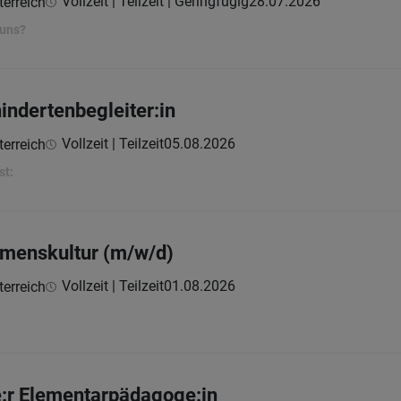
Vollzeit | Teilzeit | Geringfügig
28.07.2026
erreich
 uns?
indertenbegleiter:in
Vollzeit | Teilzeit
05.08.2026
erreich
st:
hmenskultur (m/w/d)
Vollzeit | Teilzeit
01.08.2026
erreich
:r Elementarpädagoge:in