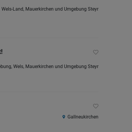
Südtirol
d Wels-Land, Mauerkirchen und Umgebung Steyr
Internatio
Berufsfeld
!
Anstellungsa
ebung, Wels, Mauerkirchen und Umgebung Steyr
Als Jobfinder spe
Jobs
der
letzten
24
Stunden
Gallneukirchen