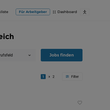
liste
Für Arbeitgeber
Dashboard
eich
Jobs finden
rufsfeld
1
2
Region
Oberöster
Österreic