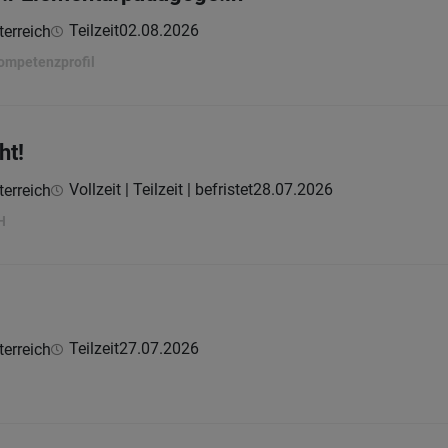
Teilzeit
02.08.2026
erreich
ompetenzprofil
ht!
Vollzeit | Teilzeit | befristet
28.07.2026
erreich
H
Teilzeit
27.07.2026
erreich