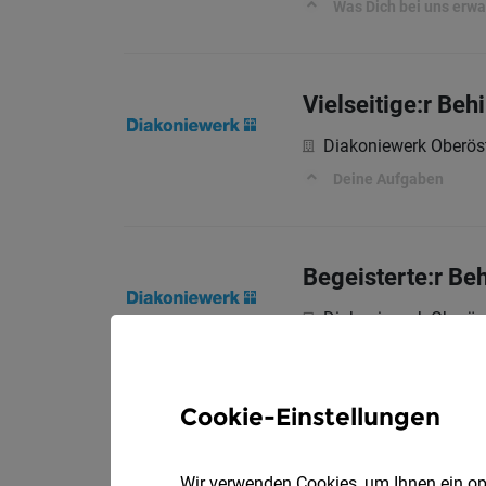
Was Dich bei uns erwa
Vielseitige:r Beh
Diakoniewerk Oberöst
Deine Aufgaben
Begeisterte:r Be
Diakoniewerk Oberöst
Deine Aufgaben
Cookie-Einstellungen
Agogische:r Fach
Wir verwenden Cookies, um Ihnen ein opt