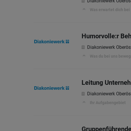
Diakoniewerk Oberöst
Was erwartet dich bei
Humorvolle:r Beh
Diakoniewerk Oberöst
Was du bei uns beweg
Leitung Unterne
Diakoniewerk Oberöst
Ihr Aufgabengebiet
Gruppenführende