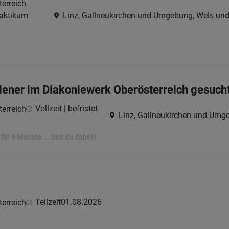
erreich
Praktikum
Linz, Gallneukirchen und Umgebung, Wels un
diener im Diakoniewerk Oberösterreich gesucht
Vollzeit | befristet
erreich
Linz, Gallneukirchen und Umg
ür 9 Monate ... bist du dabei?
Teilzeit
01.08.2026
erreich