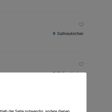
Gallneukirchen
Gallneukirchen
trieb der Seite notwendig, andere dienen