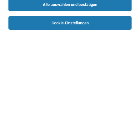
Alle auswählen und bestätigen
Sortieren
30 Jobs
Cookie-Einstellungen
Lehrling ReinigungstechnikerIn
Freistadt
05.08.2026
Vollzeit | befristet | Lehrstelle
Oberösterreichische Gesundheitsholding GmbH
Beschäftigungsausmaß: