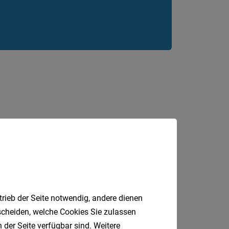
Berufsfeld
Anstellungsa
Als Jobfinder spe
Jobs
der
letzten
24
Stunden
DGKP
Gastronomie
Sozial
Handwerk
Magistrat
trieb der Seite notwendig, andere dienen
tscheiden, welche Cookies Sie zulassen
 der Seite verfügbar sind. Weitere