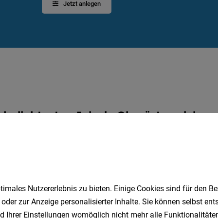
Jetzt anlegen
 beliebtesten Jobs in Oberösterreich
Quereinsteiger
Einzelhandel
Gesundheit
Logistik
Kundenberater
Technik
Sozialarbeit
LKW-Fahrer
Homeoffice
Projektmanagement
imales Nutzererlebnis zu bieten. Einige Cookies sind für den Be
 oder zur Anzeige personalisierter Inhalte. Sie können selbst en
ie beliebtesten Job-Suchen in Oberösterreich
d Ihrer Einstellungen womöglich nicht mehr alle Funktionalitäten