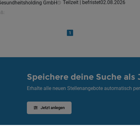
Teilzeit | befristet
02.08.2026
 Gesundheitsholding GmbH
aß:
1
Speichere deine Suche als 
Erhalte alle neuen Stellenangebote automatisch per
Jetzt anlegen