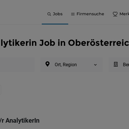
Jobs
Firmensuche
Merk
lytikerin Job in Oberösterrei
Ort, Region
Be
r AnalytikerIn