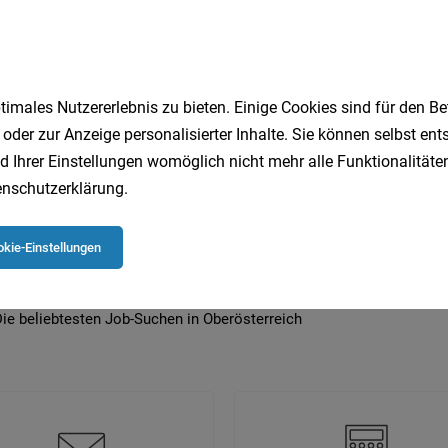
imales Nutzererlebnis zu bieten. Einige Cookies sind für den Be
 beliebtesten Jobs in Oberösterreich
 oder zur Anzeige personalisierter Inhalte. Sie können selbst en
d Ihrer Einstellungen womöglich nicht mehr alle Funktionalitäten
nschutzerklärung
.
Quereinsteiger
Einzelhandel
Gesundheit
Logistik
Kundenberater
Technik
Sozialarbeit
LKW-Fahrer
kie-Einstellungen
Homeoffice
Projektmanagement
ie beliebtesten Job-Suchen in Oberösterreich