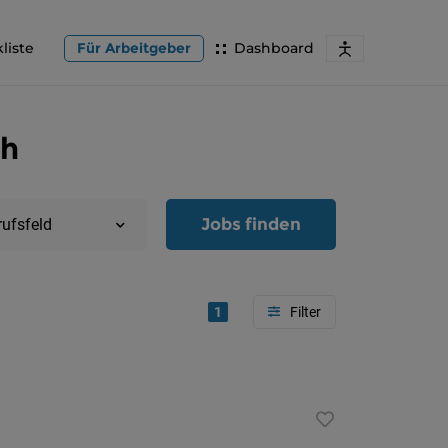
liste
Für Arbeitgeber
Dashboard
ch
Jobs finden
rufsfeld
1
Region
Oberöster
Österreic