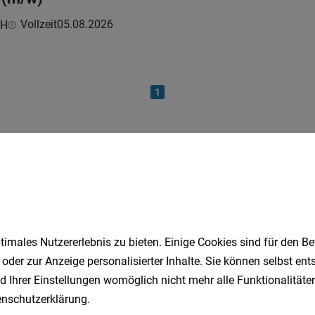
Vollzeit
05.08.2026
bH
1
Speichere deine Suche als 
Erhalte alle neuen Stellenangebote automatisch per
imales Nutzererlebnis zu bieten. Einige Cookies sind für den Be
 oder zur Anzeige personalisierter Inhalte. Sie können selbst en
Jetzt anlegen
d Ihrer Einstellungen womöglich nicht mehr alle Funktionalitäten
nschutzerklärung
.