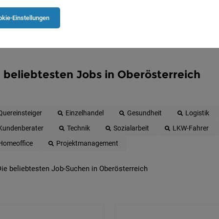
kie-Einstellungen
 beliebtesten Jobs in Oberösterreich
Quereinsteiger
Einzelhandel
Gesundheit
Logistik
Kundenberater
Technik
Sozialarbeit
LKW-Fahrer
Homeoffice
Projektmanagement
ie beliebtesten Job-Suchen in Oberösterreich