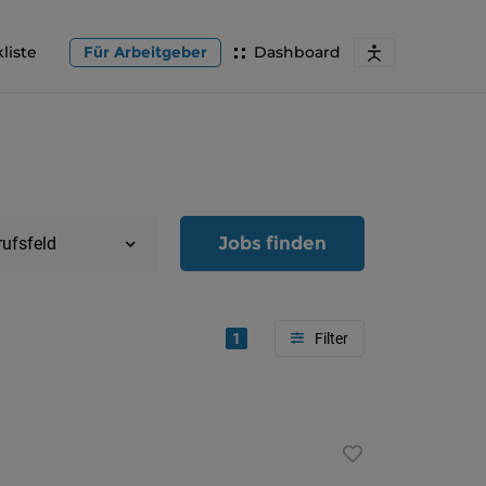
liste
Für Arbeitgeber
Dashboard
Jobs finden
rufsfeld
1
Region
Oberöster
Österreic