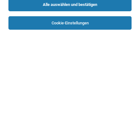
Alle auswählen und bestätigen
Sortieren
30 Jobs
Cookie-Einstellungen
Bauleiter Gleisbau (m/w/d)
Wels
02.08.2026
Vollzeit
Rhomberg Sersa Rail Group
Bitte einsteigen! Stelle mit uns gemeinsam die Weichen für
Deine Zukunft!