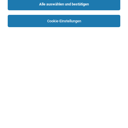
Alle auswählen und bestätigen
Sortieren
30 Jobs
Cookie-Einstellungen
Bauingenieur:in (all genders)
Linz,Gmunden
03.08.2026
Vollzeit
Energie AG Oberösterreich
Ihre Aufgaben
Technischer Vertrieb Holzbau (all genders)
Österreich
06.08.2026
Vollzeit