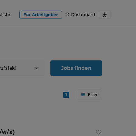
liste
Für Arbeitgeber
Dashboard
Jobs finden
rufsfeld
1
Region
Oberöster
/w/x)
Österreic