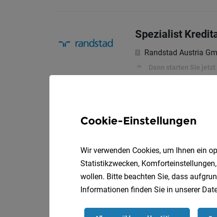
Spezialist Kredi
Randstad Austria G
Dann starten Sie jetz
genaue und teamorienti
Perspektive mit exzel
Cookie-Einstellungen
IT Auditor / Spez
Randstad Austria G
Wir verwenden Cookies, um Ihnen ein opt
Statistikzwecken, Komforteinstellungen,
Dann setzen Sie neue I
Team der Internen Rev
wollen. Bitte beachten Sie, dass aufgrun
Ihre berufliche Weiter
Informationen finden Sie in unserer
Date