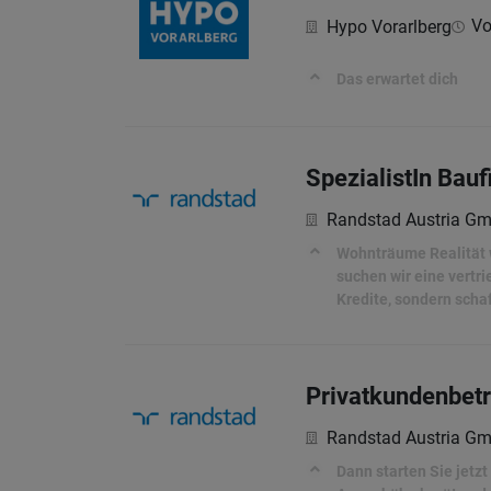
Vol
Hypo Vorarlberg
Das erwartet dich
SpezialistIn Bau
Randstad Austria G
Wohnträume Realität w
suchen wir eine vertr
Kredite, sondern sch
Privatkundenbet
Randstad Austria G
Dann starten Sie jetzt