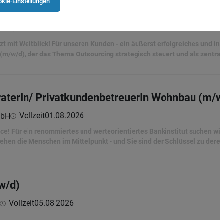
kie-Einstellungen
ourcing Management & Compliance (m/w/d)
Vollzeit
27.07.2026
mbH
zt mit Weitblick! Für unseren Kunden - ein äußerst erfolgreiches und in
(m/w/d), der das Thema Outsourcing strategisch steuert und als zentra
aterIn/ PrivatkundenbetreuerIn Wohnbau (m/
Vollzeit
01.08.2026
mbH
nce! Für ein renommiertes und werteorientiertes Bankinstitut suchen w
stehen die Menschen im Mittelpunkt - und Sie sind der Schlüssel zu d
/w/d)
Vollzeit
05.08.2026