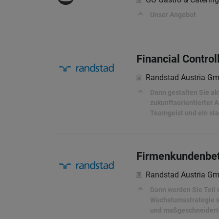
Unser Angebot
Financial Control
Randstad Austria G
Dann gestalten Sie akt
zukunftsorientierter A
Teamgeist und ein st
Firmenkundenbetr
Randstad Austria G
Dann werden Sie Teil 
Wachstumsstrategie su
und maßgeschneiderte