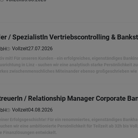
ler / SpezialistIn Vertriebscontrolling & Bank
Vollzeit
27.07.2026
mbH
iv mit! Für unseren Kunden - ein erfolgreiches, eigenständiges Bankin
usrichtung in Linz - suchen wir eine analytisch starke Persönlichkeit z
arkes zwischenmenschliches Miteinander ebenso großgeschrieben wie f
euerIn / Relationship Manager Corporate Ba
Vollzeit
04.08.2026
mbH
einer Erfolgsgeschichte! Für ein renommiertes, eigenständiges Bankhau
chen wir eine ambitionierte Persönlichkeit für Teilzeit ab 32h bis V
 Finanzlösungen entwickelt.