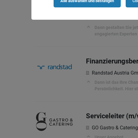
Alle auswählen und bestätigen
Coo
Specialist Outs
Randstad Austria G
Dann gestalten Sie jet
engagierten Experten 
Finanzierungsber
Randstad Austria G
Dann ist das Ihre Cha
Persönlichkeit. Hier 
Serviceleiter (m
GO Gastro & Catering
Unser Angebot