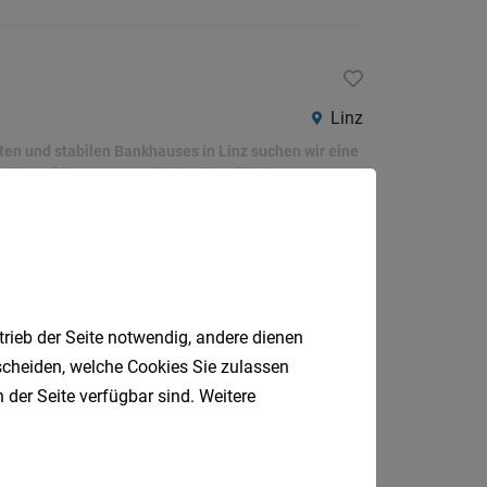
Linz
ten und stabilen Bankhauses in Linz suchen wir eine
iger - hier erwartet Sie eine langfristige
Linz
trieb der Seite notwendig, andere dienen
tscheiden, welche Cookies Sie zulassen
 wir eine analytisch starke Persönlichkeit für das
iv fördert und Ihnen echten Gestaltungsspielraum für
 der Seite verfügbar sind. Weitere