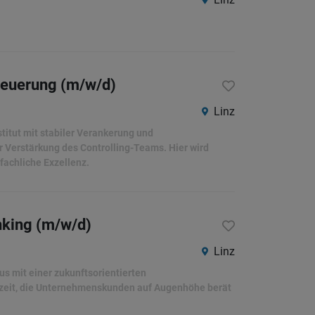
steuerung (m/w/d)
Linz
stitut mit stabiler Verankerung und
ur Verstärkung des Controlling-Teams. Hier wird
achliche Exzellenz.
nking (m/w/d)
Linz
s mit einer zukunftsorientierten
ollzeit, die Unternehmenskunden auf Augenhöhe berät