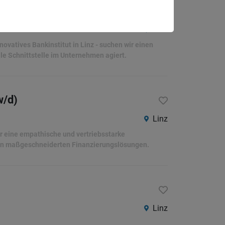
Linz
novatives Bankinstitut in Linz - suchen wir einen
le Schnittstelle im Unternehmen agiert.
w/d)
Linz
ir eine empathische und vertriebsstarke
eren maßgeschneiderten Finanzierungslösungen.
Linz