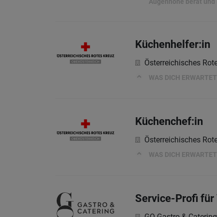
Augenhöhe berät und s
Küchenhelfer:in
Österreichisches Rot
WAS DICH ERWARTET
Küchenchef:in
Österreichisches Rot
WAS DICH ERWARTET
Service-Profi fü
GO Gastro & Catering