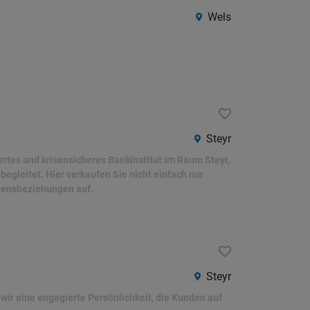
Südtirol
Wels
Internatio
Berufsfeld
Anstellungsa
Steyr
rtes und krisensicheres Bankinstitut im Raum Steyr,
Als Jobfinder spe
egleitet. Hier verkaufen Sie nicht einfach nur
uensbeziehungen auf.
Jobs
der
letzten
24
Stunden
Steyr
 wir eine engagierte Persönlichkeit, die Kunden auf