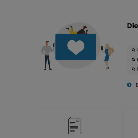
Die
D