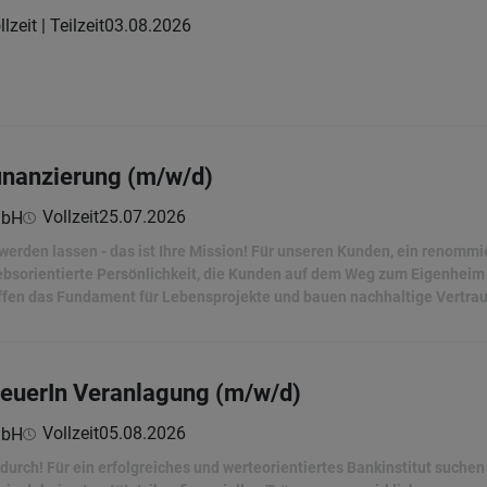
lzeit | Teilzeit
03.08.2026
finanzierung (m/w/d)
Vollzeit
25.07.2026
mbH
erden lassen - das ist Ihre Mission! Für unseren Kunden, ein renommie
iebsorientierte Persönlichkeit, die Kunden auf dem Weg zum Eigenheim b
affen das Fundament für Lebensprojekte und bauen nachhaltige Vertra
reuerIn Veranlagung (m/w/d)
Vollzeit
05.08.2026
mbH
 durch! Für ein erfolgreiches und werteorientiertes Bankinstitut suchen