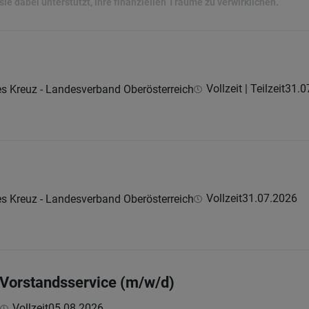
ie dabei unterstützt, ihre finanziellen Träume zu verwirklichen.
Vollzeit | Teilzeit
31.0
es Kreuz - Landesverband Oberösterreich
Vollzeit
31.07.2026
es Kreuz - Landesverband Oberösterreich
r Vorstandsservice (m/w/d)
Vollzeit
05.08.2026