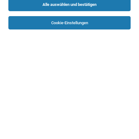
Alle auswählen und bestätigen
Sortieren
30 Jobs
Cookie-Einstellungen
Beladungstechniker/in (m/w/d)
Leonding
03.08.2026
Vollzeit | Teilzeit
Rosenbauer International AG
Dienstort:
Fachärztin/Facharzt für Innere Medizin oder
Ärztin/Arzt für Allgemeinmedizin auf der