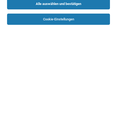
Alle auswählen und bestätigen
Sortieren
30 Jobs
Cookie-Einstellungen
Ordinationsassistent*in Chirurgische
Ambulanz (30h/Woche)
Linz
04.08.2026
Teilzeit
Ordensklinikum Linz GmbH
Unser Auftrag